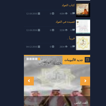
كتاب العواد
12-18-2016
0
4184
0
قصيدة في العواد
12-18-2016
0
3258
0
قريباً ..
04-12-2016
0
2834
0
جديد الألبومات
العدد الثامن
مجلة الاسرة العدد