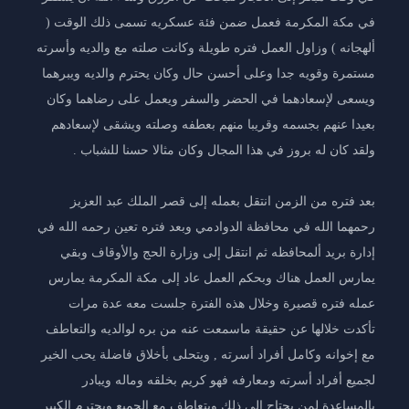
في مكة المكرمة فعمل ضمن فئة عسكريه تسمى ذلك الوقت (
ألهجانه ) وزاول العمل فتره طويلة وكانت صلته مع والديه وأسرته
مستمرة وقويه جدا وعلى أحسن حال وكان يحترم والديه ويبرهما
ويسعى لإسعادهما في الحضر والسفر ويعمل على رضاهما وكان
بعيدا عنهم بجسمه وقريبا منهم بعطفه وصلته ويشقى لإسعادهم
ولقد كان له بروز في هذا المجال وكان مثالا حسنا للشباب .
بعد فتره من الزمن انتقل بعمله إلى قصر الملك عبد العزيز
رحمهما الله في محافظة الدوادمي وبعد فتره تعين رحمه الله في
إدارة بريد ألمحافظه ثم انتقل إلى وزارة الحج والأوقاف وبقي
يمارس العمل هناك وبحكم العمل عاد إلى مكة المكرمة يمارس
عمله فتره قصيرة وخلال هذه الفترة جلست معه عدة مرات
تأكدت خلالها عن حقيقة ماسمعت عنه من بره لوالديه والتعاطف
مع إخوانه وكامل أفراد أسرته , ويتحلى بأخلاق فاضلة يحب الخير
لجميع أفراد أسرته ومعارفه فهو كريم بخلقه وماله ويبادر
بالمساعدة لمن يحتاج إلى ذلك ويتعاطف مع الجميع ويحترم الكبير