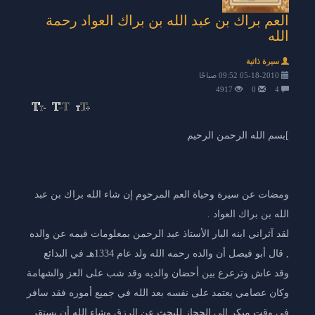
العم براك بن عبد الله بن براك العواد رحمة
الله
سيرة ذاتية
05-18-2010 09:52 صباحًا
4917
0
4
]بسم الله الرحمن الرحيم
ومضات عن سيرة وحياة العم المرحوم إن شاء الله براك بن عبد
الله بن براك العواد .
لقد آثراني ابنه البار الأستاذ عبد الرحمن بمعلومات قيمه عن والده
, قال أبو فيصل أن والده رحمه الله ولد عام 1334هـ في البدائع
وقد عاش وترعرع بين أحضان والديه وقد شب على العز والشهامة
وكان عصامي يعتمد على نفسه بعد الله في جميع أموره فقد سافر
في وقت مبكر إلى الحجاز للبحث عن الرزق وشاء الله أن يستقر