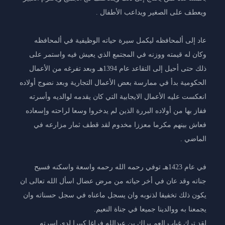
ويعطف على الصغير ويداعب الأطفال .
عاد إلى ألمحافظه ليكمل سيرة حياته الوظيفية في ألمحافظه
وكان له قيمته ووزنه في المجتمع الذي يعيش فيه واستمر على
ذلك حتى أحيل إلى التقاعد عام 1394هـ وبعد تفرغه من الأعمال
الحكومية بدأ في ممارسة بعض الأعمال التجارية وبعد نضوج أولاده
انعكست عليه الأعمال الايجابية التي كان يقدمه لوالديه وأسرته
ففاز بها من أولاده البررة الذين لم يدخروا وسعا لراحته وإسعاده
فعاش بينهم مكرما معززا مخدوم لقد قطف ثمار مزارعه في
الماضي .
في عام 1423هـ توفي رحمه الله رحمه واسعة واسكنه فسيح
جناته وقد عان في أخر حياته من مرض عضال اسأل الله تعالى ان
يكون ذلك تخفيفا لذنوبه وان يسجل ماعناه في سجل حسناته وان
يجمعنا به ووالدينا جميعا في جناة النعيم.
لقد ترك غياب العم براك بن عبدالله فراغا كبيرا لدى اسرته