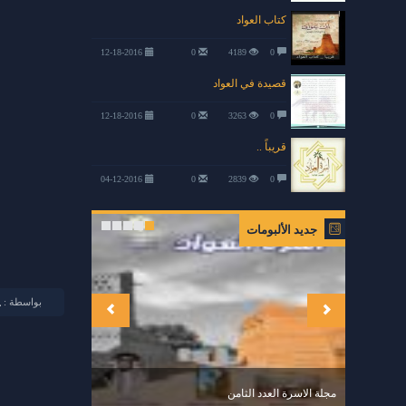
كتاب العواد
12-18-2016
0
4189
0
قصيدة في العواد
12-18-2016
0
3263
0
قريباً ..
04-12-2016
0
2839
0
جديد الألبومات
بواسطة :
مجلة الاسرة العدد الثامن
من حفل 1437 .