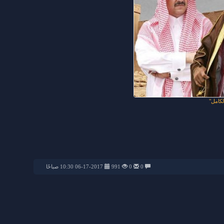
كامل
0
0
991
06-17-2017 10:30 صباحًا
من حفل 1437
1