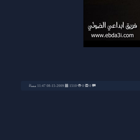
0
0
1510
08-15-2009 11:47 مساءً
من حفل 1437-
من حفل 1437