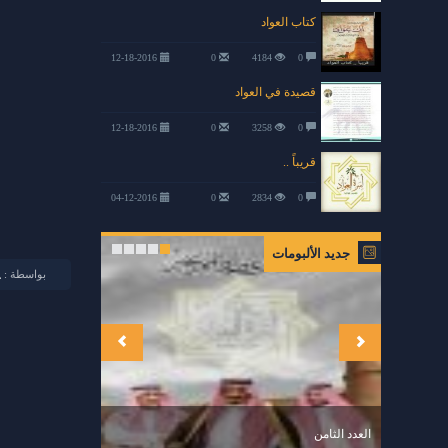
كتاب العواد
12-18-2016
0
4184
0
قصيدة في العواد
12-18-2016
0
3258
0
قريباً ..
04-12-2016
0
2834
0
جديد الألبومات
بواسطة :
العدد الثامن
مجلة الاسرة العدد