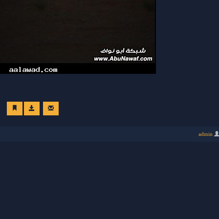
admin
 الثامن
من حفل 1437 .