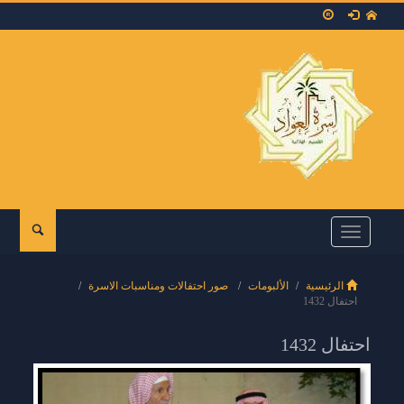
Toggle
navigation
الرئيسية
الألبومات
صور احتفالات ومناسبات الاسرة
احتفال 1432
احتفال 1432