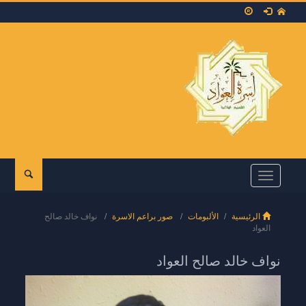
Toggle
navigation
الرئيسية
الألبومات
صور براعم الاسرة
نواف خالد صالح
العواد
نواف خالد صالح العواد