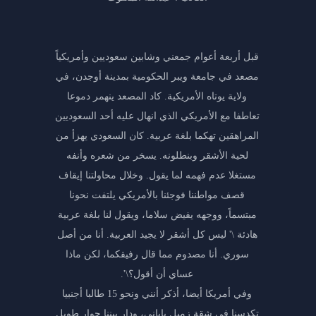
قبل أربعة أعوام جمعني وشابين سعوديين وأمريكياً
مصعد في جامعة ويبر الحكومية بمدينة أوجدن، في
ولاية يوتاه الأمريكية. كاد المصعد ينهمر دموعا
تعاطفا مع الأمريكي الذي انهال عليه أحد السعوديين
المراهقين تهكما بلغة عربية. كان السعودي يهزأ من
لحية الأشقر وبنطلونه. يسخر من شعره وأنفه
مستغلا عدم فهمه لما يقول. وخلال محاولتنا إيقاف
قصف مواطننا فوجئنا بالأمريكي يلتفت نحونا
مبتسماً، ووجهه يفيض سلاما، ويقول لنا بلغة عربية
هادئة \' ليس كل أشقر لا يجيد العربية. أنا من أصل
سوري. أنا مصدوم مما قال رفيقكما، لكن ماذا
عساي أن أقول؟\'.
وفي أمريكا أيضا، أذكر أنني ونحو 15 طالبا أجنبيا
تكدسنا في شقة زميل ياباني، ودار بيننا حوار طويل