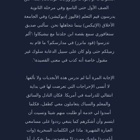
الصف الأول حتى التاسع وفي مرحلة الثانوية
يدرسون قيم التعلم (فاليوز إديوكيشن) وفي الجامعة
الأخلاق (الإثيكس) بينما نتجاهلها نحن. سألني صديق
سنغافوري سمع بقصة ابن جلدتنا مع نيشيكاوا \'ألم
تدرسوا (قود مانرز) في مدارسكم؟ ما قام به
زميلكم حتى ولو كان على سبيل الدعابة سلوك غير
مقبول خاصة أنه كذب في معنى القصيدة\'.
الإجابة المرة أننا لم ندرس هذه الأبجديات ولا نألفها.
لا أنسى الإحراجات التي تعرضت لها في بداية
انتقالي للدراسة في أمريكا. فكان النادل والسائق
والمعلم والسباك يتعاملون معي كطفل، فكلما
أسدوا لي خدمة أو طلبت منهم شيئا ونسيت أن
ابتسم وأن أشكرهم كما ينبغي رددوا على مسامعي
العبارة الشهيرة: ماذا عن الكلمات السحرية (وات
أباوت ذا ماجيك ووردز)؟ ويقصدون بها: شكرا، أنا