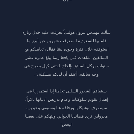
سألت مهندس بترول هولندياً تعرفت عليه خلال زيارة
قام بها للسعودية استغرقت شهرين عن أبرز ما
استوقفه خلال فترة وجوده بيننا فقال \'تعاملكم مع
السائقين. شاهدت فتى يافعا ربما يبلغ عمره عشر
سنوات يركل السائق بإلحاح. لفتني كهل يصرخ في
وجه سائقه. أعتقد أن لديكم مشكلة \'.
سيتفاقم الشعور السلبي تجاهنا إذا استمررنا في
إهمال تقويم سلوكياتنا وعدم تدريس أدبياتها باكراً،
سينصرف نيشيكاوا ورفاقه عنا وسنبقى وحيدين،
معزولين نردد قصائدنا الخوالي ونتهكم على بعضنا
البعض!