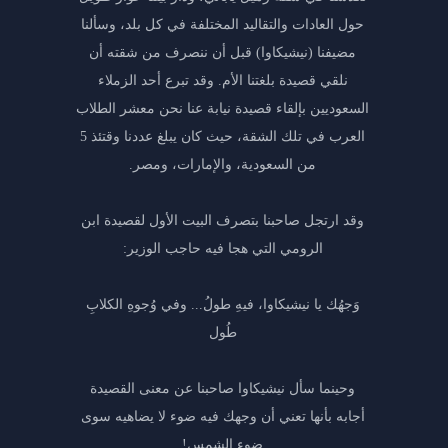
حول العادات والتقاليد المختلفة في كل بلد، وسألنا
مضيفنا (نيشيكاوا) قبل أن ننصرف من شقته أن
نلقي قصيدة بلغتنا الأم. وقد تبرع أحد الزملاء
السعوديين بإلقاء قصيدة نيابة عنا نحن معشر الطلاب
العرب في تلك الشقة، حيث كان يبلغ عددنا وقتئذ 5
من السعودية، والإمارات، ومصر.
وقد ارتجل صاحبنا بتصرف البيت الأول لقصيدة ابن
الرومي التي هجا فيه حاجب الوزير:
وَجهُك يا نيشيكاوا، فيهِ طولُ... وفي وُجوهِ الكلابِ
طُول
وحينما سأل نيشيكاوا صاحبنا عن معنى القصيدة
أجابه بأنها تعني أن وجهك فيه ضوء لا يضاهيه سوى
ضوء الشمس!