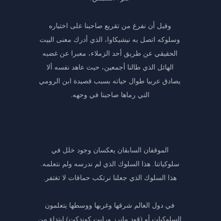
وقبل أن نفرغ من تقريع صاحبنا على اختياره
وسلوكه اتصل به نيشيكاوا، الذي أدرك معنى البيت
الحقيقي عن طريق أحد الزملاء، معبرا عن غضبه
الهائل الذي طالنا أجمعين، حيث عاهد نفسه ألا
يصادق عربيا طوال حياته بسبب قصيدة ابن الرومي
التي رماها صاحبنا في وجهه.
الموقفان السابقان يعكسان وجود خلل في
سلوكياتنا. هذا السلوك الذي لم ندرسه ولم نتعلمه.
هذا السلوك الذي جعلنا نرتكب حماقات لا تغتفر.
في دول العالم شرقها وغربها ووسطها يتعلمون
السلوكيات أو (قود مانرز ورايت كوندكت) ابتداء من