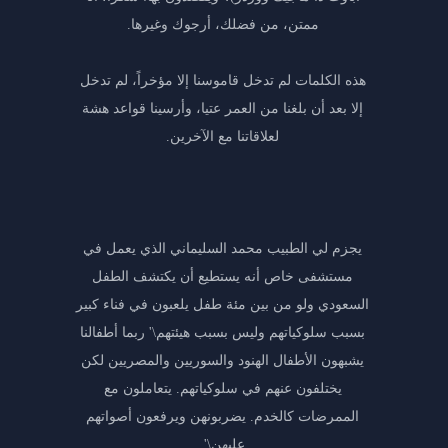
ممتن، من فضلك، أرجوك وغيرها.
هذه الكلمات لم تدخل قاموسنا إلا مؤخراً، لم تدخل
إلا بعد أن بلغنا من العمر عتيا، وأرسينا قواعد هشة
لعلاقاتنا مع الآخرين.
يجزم لي الطبيب محمد السليماني الذي يعمل في
مستشفى خاص أنه يستطيع أن يكتشف الطفل
السعودي ولو من بين مئة طفل يلعبون في فناء كبير
بسبب سلوكياتهم وليس بسبب هيئتهم\' ربما أطفالنا
يشبهون الأطفال الهنود والسوريين والمصريين لكن
يختلفون عنهم في سلوكياتهم. يتعاملون مع
الممرضات كالخدم. يضربونهن ويرفعون أصواتهم
عليهن\'.