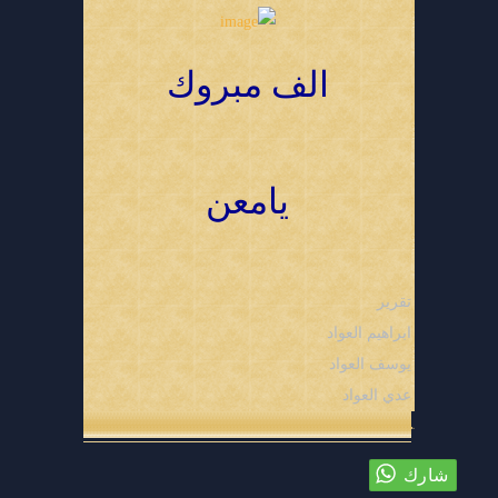
الف مبروك
يامعن
تقرير
ابراهيم العواد
يوسف العواد
عدي العواد