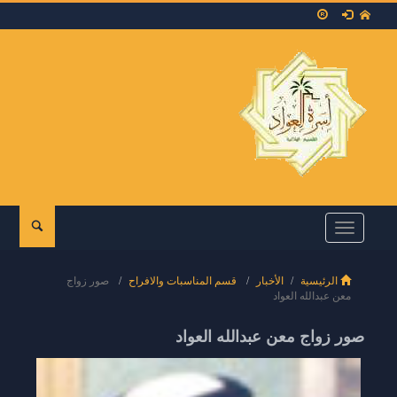
Toggle
navigation
الرئيسية
الأخبار
قسم المناسبات والافراح
صور زواج
معن عبدالله العواد
صور زواج معن عبدالله العواد