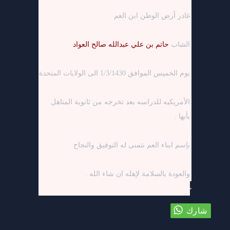
غادر أرض الوطن ابن العم
الشاب
حاتم بن علي عبدالله صالح العواد
يوم الخميس الموافق 1/3/1430 الى الولايات المتحدة
الأمريكيه للدراسه بعد تخرجه من ثانوية المناهل
بأبها .
بإسم ابناء العم نتمنى له التوفيق والنجاح
والعودة بالسلامة لإهله ان شاء الله .