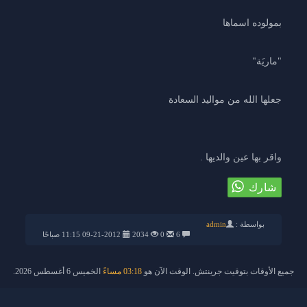
بمولوده اسماها
"ماريَة"
جعلها الله من مواليد السعادة
واقر بها عين والديها .
بواسطة :
admin
6
0
2034
09-21-2012 11:15 صباحًا
جميع الأوقات بتوقيت جرينتش. الوقت الآن هو
03:18 مساءً
الخميس 6 أغسطس 2026.