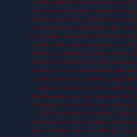
ـد عـلــى كــــل مـضـمــاه يامخـضـر الـقـاع الهشـيـم المحـايـل
ـم ورحـمـتـك مانسـيـنـاه تـــروف بـالـلـي دوم عـيـنـه تـخـايـل
 كــن عيـنـه مـــداواه الــلــي بـكـبــده حـامـيــات الـمـلايــل
ـوب مــن عـظـم بـلـواه واسهـر إلـى مايصبـح النـجـم زايــل
مٍ كــل ماقـلـت أبنـسـاه لـذكـره تفـطـنـي مـــع الـــذود حـايــل
ـتــه ذكـرتــنــي بـطــريــاه شيبـه ظهـر مـن عاصيـات الجـلايـل
ــل مــا اذكــر سـوايـاه كـمـا يـلـوع الطـيـر شـبــك الحـبـايـل
ي سبعـة أسنيـن فرقـاه عـلـيـه أنـــا قـصـيـت كـــل الـجـدايـل
يتلـف الهجـن ممشـاه لـيــا بـغــى لـــه نـيــة مــــا يـسـايــل
سقي الربـع مـن مـاه دلـيـلــهــن لا ضــيــعــوه الـــدلايــــل
ي يرعـب الهجـن بغنـاه مـن كـثـر مــا توحـيـه لـيـل وقـوايـل
ـي كـــل قـــومٍ تـنـصـاه تـلـقــى ربــوعــه طـيـبـيـن الـقـبـايـل
ي تدفـق السمـن يمـنـاه يـا مـا ذبـح مــا بـيـن كـبـشٍ وحـايـل
ّــي وافـيــاتٍ سـجـايـاه عـلـيـه غـضــات الـصـبـايـا غــلايــل
ـي دوم للـعـفـن مـتـقـاه يـــا مـــا كـلـنـه مـدمـجـات الـفـتـايـل
ــي بـيــن ذولا و ذولاه خــلّــى بــوجــه مـعـدْلِـيـن الـدبــايــل