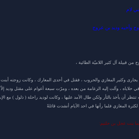
ي لام
وج وأخيه وديد بن عروج
ج من قبيلة آل كثير اللاميّة الطائية ،
ا يجارى وكثير المغازي والحروب ، فقتل في أحدى المعارك ، وكانت زوجته أبنت عمّه
في حلاياه ، وآلت إليه الزعامة من بعده ، ومرّت سبعة أعوام على مقتل وديد إلاّ أنّ
نتظر أن يأخذ بالثأر ولكن طال الأمد عليها ، وكانت لوديد راحلة ( ذلول ) مع الإ
كثرة المغازي فلما رأتها في احد الأيام أنشدت قائلةً
ما بنت عجل بن حلتيم: