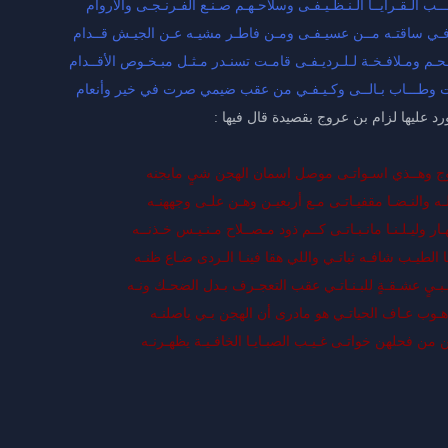
ـــب الـقـرايــا الـنـظـيـفـى وسلاحـهـم صـنـع الفـرنـجـى والأروام
 فـي ساقتـه مــن عسيـفـى ومـن فاطـر مشيـه عـن الجيـش قــدام
حـم ومـلافـخـة لـلـرديـفـى قامـت تسنـدر مـثـل مبـخـوص الأقــدام
ـت وطـــاب بـالــى وكـيـفـي من عقب ضيمي صرت في خير وأنعام
رد عليها لزام بن عروج بقصيدة قال فيها :
روج وهــذي اسـواتـى موصل اسمان الهجن شيٍ مايجنه
ه والنـضـا مقفيـاتـى مـع أربعيـن وهـن علـى وجههنـه
ار وليـلـنـا مانـبـاتـى كــم ذود مـصــلاح مـنـيـس خـذنــه
 الطيـب شافـه ثباتـي واللي هقا فينـا الـردى ضـاع ظنـه
بـيٍ عشـقـةٍ للبـنـاتـي عقب التعجـرف بـدل الضحـك ونـه
هـوب عـاف الحياتـي هو مادرى أن الهجن بـي ياصلنـه
ن فحلهن خواتـى غـيـب الصبـايـا الخافـيـة يظهـرنـه