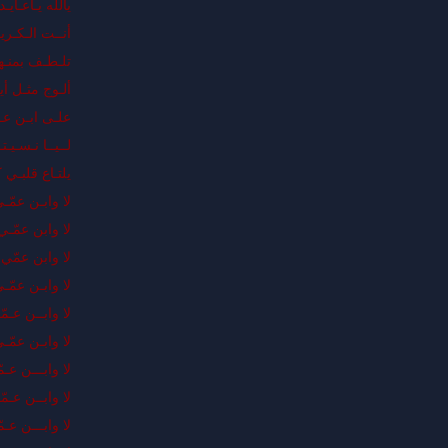
يالله يـاعـاي
أنــت الـكـري
تلـطـف بمنـهـو
ألـوج مثـل أي
علـى ابـن عــ
لــيــا نـسـي
يلتـاع قلبـي ك
لا وابـن عمّـ
لا وابن عمّـي 
لا وابن عمّي ي
لا وابـن عمّـ
لا وابــن عـمّ
لا وابـن عمّـ
لا وابـــن عـم
لا وابــن عـمّ
لا وابـــن عـمّ