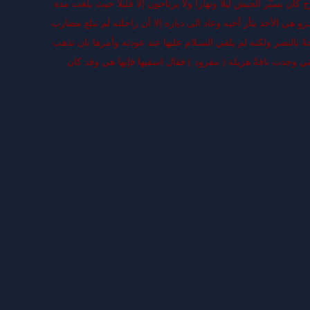
ن يسيّر الجيش ليلاً ونهاراً ولا يرتاحون إلا قليلاً حيث بلغت مدة
زو هي الأخذ بثأر أخيه وعاد الى دياره إلا أن راحلته لم تبلغ مضارب
 بالنصر ولكنه لم يلقي السـلام عليها عند عودته وأمرها بان تذهب
ي وجدت ناقةً هزيلة ( مفرود ) فقال اسقيها فإنها هي وقد كان