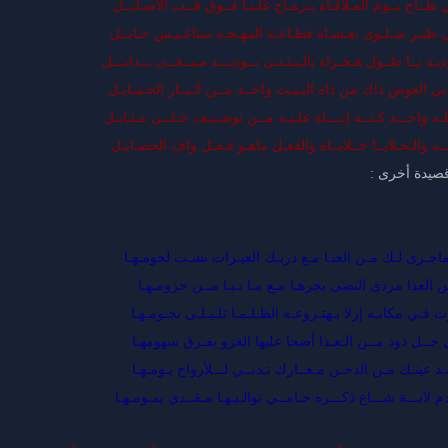
 طــاح يــومَ المـلاقـاه بـرمـاح غلـبـا فــوق قــب الأصـايــل
ـي طيـر شـلـوى تعـشـاه قطـاعـة المهـجـة سناعـيـس حـايــل
يـد يــا طــول هـجـراه يالـيـتـنـى بــوديـــد مـبــغــى بــدايـــل
ي العوض ذاك من ذاه البـيـت واحــد مــن كـبــار الحـمـايـل
لـه واحـــد كـنــه إيــــاه علـيـه مــن توصـيـف خـلــى مـثـايـل
ــه والـحـلايــا حــلايــاه والفعـل ماهـو فـعـل واف الخصـايـل
قصيدة أخرى :
ماجـرى لـك مـن العنـا مـع دربـك العيـرات نشـت لحومـهـا
 العدا مرذى النضى يجرهـا مـع مـا نـبـا مــن حزومـهـا
 فـي مكانـه إزلا بـهتـروعـه الظـلـمـا تلـيـلـى نجـومـهـا
ي جــل ذود مــن الـعـدا أضحا عليها الغزو يفـرق سهومهـا
نـد عينـك مـن الدخـن مـعــارك تـدنــي لـــلأرواح يـومـهـا
م لابـــة شـــاع ذكـــره حـامــي توالـيـهـا مـقــدي يمـومـهـا