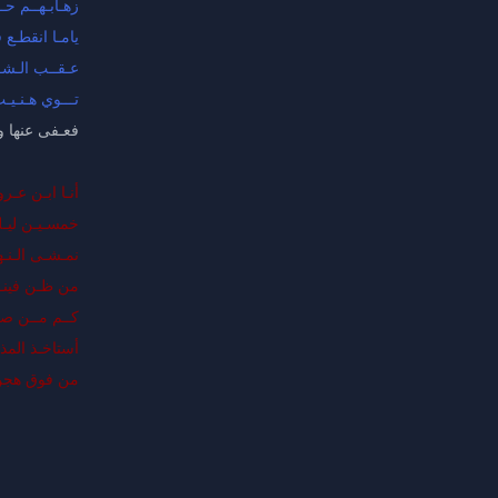
زهـابـهــم حـ
يامـا انقطـع
عـقــب الـشـ
تـــوي هـنـي
فعـفى عنها و
أنـا ابـن عـ
خمسـيـن ليـلـ
نمـشـى الـنـهـ
من ظـن فينـا
كــم مــن صـ
أستاخـذ المذ
من فوق هجن م