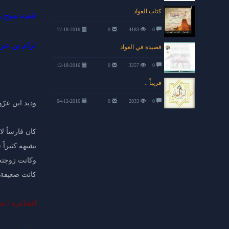
كتاب العواد
قصة شيخ بن
12-18-2016
0
4183
0
لزام بن عر
قصيدة في العواد
12-18-2016
0
3257
0
قريباً ..
04-12-2016
0
2833
0
وديد ابن عرّو
كان فارساً ل
يشبهه كثيراً 
وكانت زوجته ت
كانت ضعيفة ل
للشاعره / ش