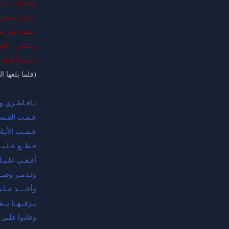
وبعد أن شاعت 
الغـزو تسعين 
القبيلة من ش
وتسقي الذلول
مضمراً قتلها 
(فلما بلغها ا
يـافـاطـري و
عـقـب الفـسـ
عـقــب الأبـا
قـطــع عـلـيـ
أقـفـى علـيـك
وتـدمـر وصـلـ
وأخــــذ عـلـ
يـزفــهــا يــ
وعادوا علـى ا