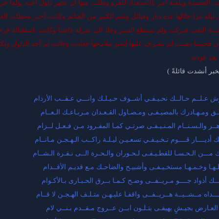
القصيدة وبلغته أمر بالاستعداد للغزو وطلب منها أن تجهز ذلول أخيه ,ولما خرج كا
ليله غزا خلالها عدة ديار وقبائل وغنم الكثير من الغنائم وكانت آخـر محطات الغـ
ـدة التعب فبركت ولم تستطع السير وعاد الى منزله غاضباً وكانت باستقباله فرحةً
 فحينما ذهبـت لم تتعـرف عليها لتغير ملامحها فعادت وقالت لم أجد الذلول ولكن
بعد عودته
لخبر أنشدت قائلةً )
ش عـلــم حـالــك نحـيـفـي أشــوف حـيـلـك وانـــي عـقــب الأردام
ق ومـهـادرك بالمصيـفـى ومـصـاول القـعـدان مـربـاعـك الـعــام
هــر والـسـنــام المـنـيـفـى صرتـي كمـا المفـرود مـن فـعـل لــزام
ك أديــــار قــــوم تـخـيـفـي تسعـيـن ليـلـة راكــب الـهـجـن مـانــام
 مـــن الـحـسـا للقطـيـفـى لـحـوران والـحـرة الــى نـقـرة الـشــام
هـا وخـمـهـا مستخـيـفـى وأشبيـح والضاحـك مـع قديـم الأقــدام
يــك أذواد جــــو مـريــفــى وضـح كـمـا بــرق الحـبـارى بـالأكـوام
قـــداه مــشــيــة هــريــفــى واقفـا عليـهـن متـلـف الهـجـن لا قــام
لعـارض بجيـشٍ يهيفـى يتـلـون ابــن عــروج مـقــدم بـنــي لام