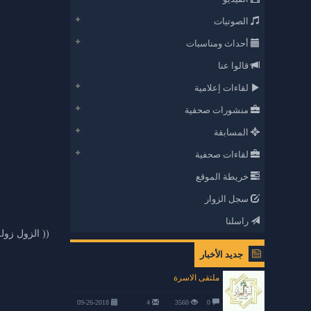
الصوتيات
أحداث ومناسبات
قالوا عنا
لقاءات إعلامية
منشورات صحفية
المسابقة
لقاءات صحفية
خريطة الموقع
سجل الزوار
راسلنا
(( الزول زوله 
جديد الأخبار
ملتقى الاسرة
09-26-2018
4
3560
0