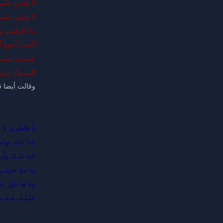
لا وابـن عمّـي
لا وابـن عمّ
يـا عارفيـن ود
أخذت أخوه أب
عـنــدي مثـيـ
الـــزول زولـ
وقالت أيضا 
يا فاطري يا 
غدا عنك نواس
غدا عنـك وأرث
يـا مـا حويتـ
ويا ما يثوّر ع
علـيـك مـقــد