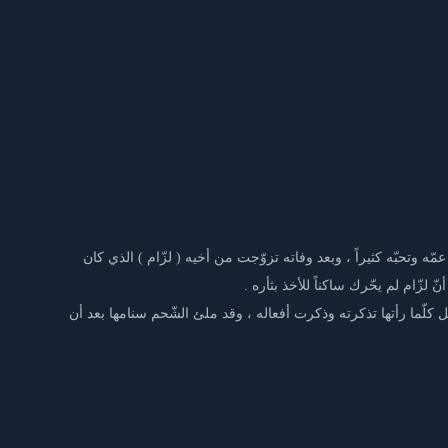
 وتحبّه كثيراً ، وبعد وفاته تزوّجت من أخيه ( لزّام ) الذي كان
 لزّام لم يحّرك ساكناً للأخذ بثأره .
بل كلّما رأتها تذكرته وذكرت أفعاله ، وقد ملئ الشّحم سنامها بعد أن