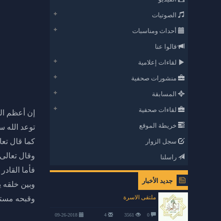
الصوتيات
أحداث ومناسبات
قالوا عنا
لقاءات إعلامية
منشورات صحفية
المسابقة
لقاءات صحفية
إن أعظم ال
خريطة الموقع
توعد الله س
كما قال تع
سجل الزوار
وقال تعالى
راسلنا
فأما القاد
جديد الأخبار
وبين خلقه ي
ملتقى الاسرة
وقبحه مستق
09-26-2018
4
3561
0