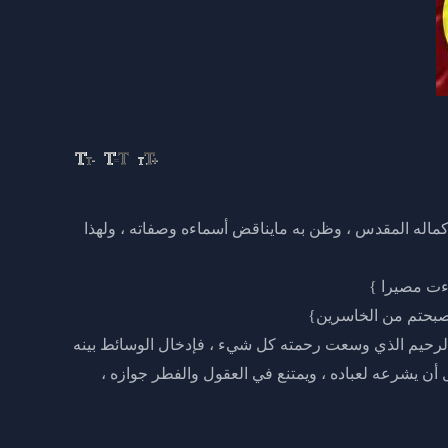
كماله المقدس ، وظن به مايناقض أسماءه وصفاته ، ولهذا
اءت مصيرا }
أصبحتم من الخاسرين}
 الرحيم الذي وسعت رحمته كل شيء ، فإدخال الوسائط بينه
 أن يشرعه لعباده ، ويمتنع في العقول والفطر جوازه ،