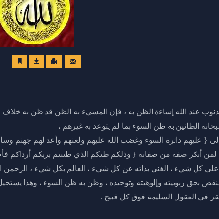
ذنوب عند الله إساءة الظن به ، فإن المسيء به الظن قد ظن به خلاف 
بحانه الظانين به ظن السوء بما لم يتوعد به غيرهم ،
الى { عليهم دائرة السوء وغضب الله عليهم ولعنهم وأعد لهم جهنم وس
 لمن أنكر صفة من صفاته { وذلكم ظنكم الذي ظننتم بربكم أرداكم ف
ر على كل شيء ، الغني بذاته عن كل شيء ، العالم بكل شيء ، الرحمن
نقص بحق ربوبيته وإلوهيته وتوحيده ، وظن به ظن السوء ، وهذا يستحيل
ر في العقول السليمة فوق كل قبيح .