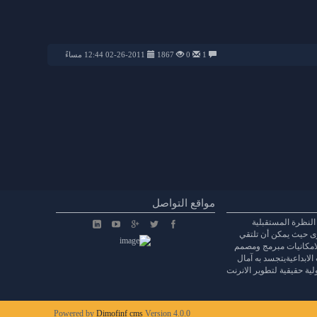
1
0
1867
02-26-2011 12:44 مساءً
مواقع التواصل
النظرة المستقبلية
وى حيث يمكن أن تلتقي
الامكانيات مبرمج ومصمم
 الابداعيةيتجسد به آمال
ة حقيقية لتطوير الانرنت
Powered by
Dimofinf cms
Version 4.0.0