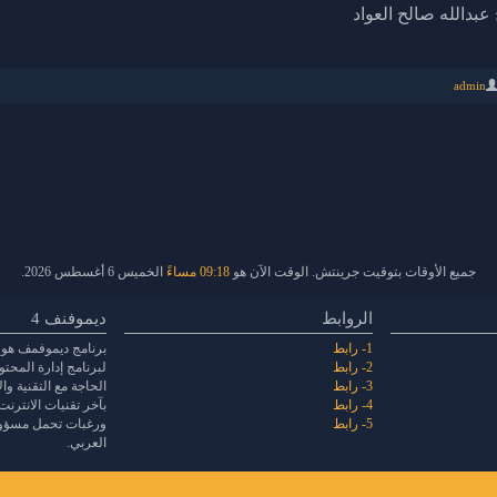
 عبدالله صالح العواد
admin
جميع الأوقات بتوقيت جرينتش. الوقت الآن هو
09:18 مساءً
الخميس 6 أغسطس 2026.
الروابط
ديموفنف 4
1- رابط
برنامج ديموفمف هو 
2- رابط
لبرنامج إدارة المحت
3- رابط
الحاجة مع التقنية و
4- رابط
بآخر تقنيات الانترنت
5- رابط
ورغبات تحمل مسؤولي
العربي.