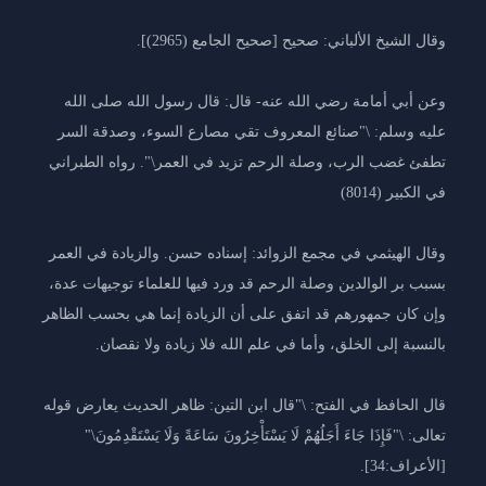
وقال الشيخ الألباني: صحيح [صحيح الجامع (2965)].
وعن أبي أمامة رضي الله عنه- قال: قال رسول الله صلى الله
عليه وسلم: \"صنائع المعروف تقي مصارع السوء، وصدقة السر
تطفئ غضب الرب، وصلة الرحم تزيد في العمر\". رواه الطبراني
في الكبير (8014)
وقال الهيثمي في مجمع الزوائد: إسناده حسن. والزيادة في العمر
بسبب بر الوالدين وصلة الرحم قد ورد فيها للعلماء توجيهات عدة،
وإن كان جمهورهم قد اتفق على أن الزيادة إنما هي بحسب الظاهر
بالنسبة إلى الخلق، وأما في علم الله فلا زيادة ولا نقصان.
قال الحافظ في الفتح: \"قال ابن التين: ظاهر الحديث يعارض قوله
تعالى: \"فَإِذَا جَاءَ أَجَلُهُمْ لَا يَسْتَأْخِرُونَ سَاعَةً وَلَا يَسْتَقْدِمُونَ\"
[الأعراف:34].