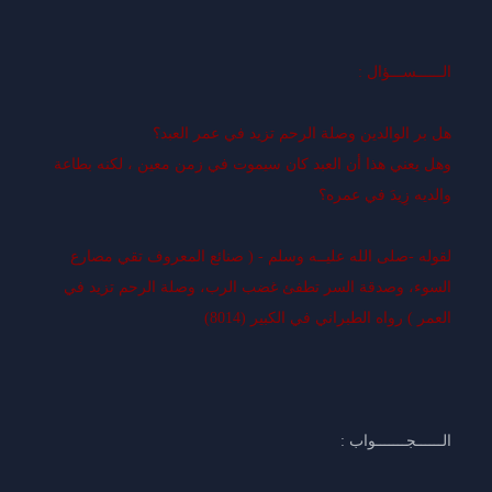
الــــــســـؤال :
هل بر الوالدين وصلة الرحم تزيد في عمر العبد؟
وهل يعني هذا أن العبد كان سيموت في زمن معين ، لكنه بطاعة
والديه زِيدَ في عمره؟
لقوله -صلى الله عليــه وسلم - ( صنائع المعروف تقي مصارع
السوء، وصدقة السر تطفئ غضب الرب، وصلة الرحم تزيد في
العمر ) رواه الطبراني في الكبير (8014)
الــــــجـــــــواب :