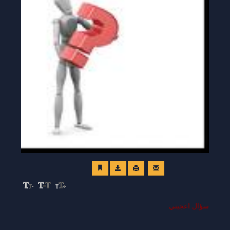
سؤال اعجبني