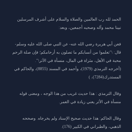
الحمد لله رب العالمين والصلاة والسلام على أشرف المرسلين
نبينا محمد وآله وصحبه أجمعين، وبعد:
فعن أبي هريرة رضي الله عنه- عن النبي صلى الله عليه وسلم-
قال: \"تعلموا من أنسابكم ما تصلون به أرحامكم؛ فإن صلة الرحم
محبة في الأهل، مثراة في المال، منسأة في الأثر\".
(أخرجه الترمذي (1979)، وأحمد في المسند (8855)، والحاكم في
المستدرك(7284)، )
وقال الترمذي : هذا حديث غريب من هذا الوجه ، ومعنى قوله
منسأة في الأثر يعني زيادة في العمر.
وقال الحاكم: هذا حديث صحيح الإسناد ولم يخرجاه. وصححه
الذهبي، والطبراني في الكبير (176).