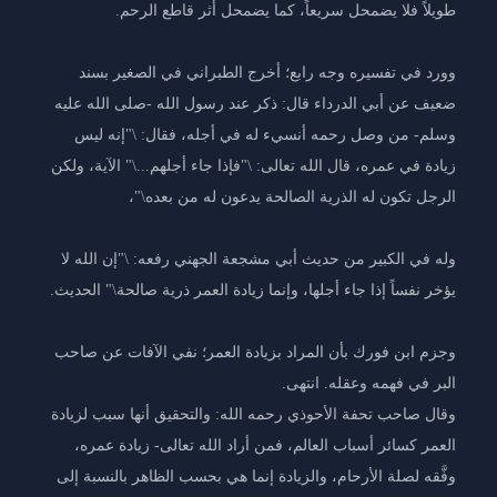
طويلاً فلا يضمحل سريعاً، كما يضمحل أثر قاطع الرحم.
وورد في تفسيره وجه رابع؛ أخرج الطبراني في الصغير بسند
ضعيف عن أبي الدرداء قال: ذكر عند رسول الله -صلى الله عليه
وسلم- من وصل رحمه أنسيء له في أجله، فقال: \"إنه ليس
زيادة في عمره، قال الله تعالى: \"فإذا جاء أجلهم...\" الآية، ولكن
الرجل تكون له الذرية الصالحة يدعون له من بعده\"،
وله في الكبير من حديث أبي مشجعة الجهني رفعه: \"إن الله لا
يؤخر نفساً إذا جاء أجلها، وإنما زيادة العمر ذرية صالحة\" الحديث.
وجزم ابن فورك بأن المراد بزيادة العمر؛ نفي الآفات عن صاحب
البر في فهمه وعقله. انتهى.
وقال صاحب تحفة الأحوذي رحمه الله: والتحقيق أنها سبب لزيادة
العمر كسائر أسباب العالم، فمن أراد الله تعالى- زيادة عمره،
وفَّقه لصلة الأرحام، والزيادة إنما هي بحسب الظاهر بالنسبة إلى