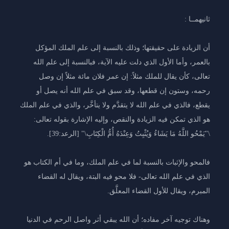
ثانيهمــا :
أن الزيادة على حقيقتها؛ وذلك بالنسبة إلى علم الملك المؤكل
بالعمر، وأما الأول الذي دلت عليه الآية، فبالنسبة إلى علم الله
تعالى، كأن يقال للملك مثلاً: إن عمر فلان مائة مثلاً إن وصل
رحمه، وستون إن قطعها، وقد سبق في علم الله أنه يصل أو
يقطع، فالذي في علم الله لا يتقدَّم ولا يتأخَّر، والذي في علم الملك
هو الذي تمكن فيه الزيادة والنقص، وإليه الإشارة بقوله تعالى:
\"يَمْحُو اللَّهُ مَا يَشَاءُ وَيُثْبِتُ وَعِنْدَهُ أُمُّ الْكِتَابِ\" [الرعد:39].
فالمحو والإثبات بالنسبة لما في علم الملك، وما في أم الكتاب هو
الذي في علم الله تعالى- فلا محو فيه البتة، ويقال له القضاء
المبرم، ويقال للأول القضاء المعلَّق.
وهناك توجيه آخر مفاده؛ أن الله يبقي أثر واصل الرحم في الدنيا