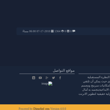
0
0
1364
07-17-2010 06:00 مساءً
مواقع التواصل
النظرة المستقبلية
وى حيث يمكن أن تلتقي
الامكانيات مبرمج ومصمم
 الابداعيةيتجسد به آمال
ة حقيقية لتطوير الانرنت
Powered by
Dimofinf cms
Version 4.0.0