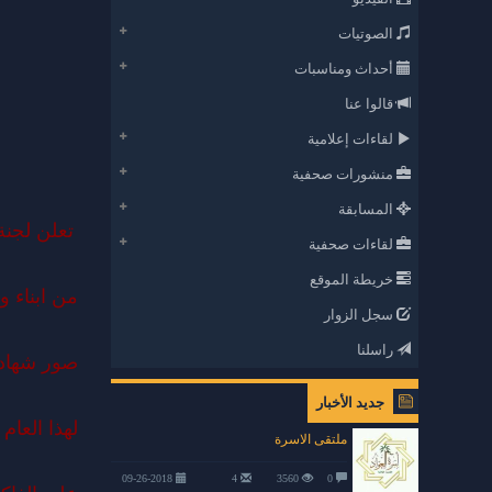
الصوتيات
أحداث ومناسبات
قالوا عنا
لقاءات إعلامية
منشورات صحفية
المسابقة
تعلن لجنة
لقاءات صحفية
خريطة الموقع
من ابناء و
سجل الزوار
راسلنا
صور شهادا
جديد الأخبار
لهذا العام
ملتقى الاسرة
09-26-2018
4
3560
0