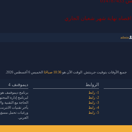
01478
قصاه نهاية شهر شعبان الجاري
admin
جميع الأوقات بتوقيت جرينتش. الوقت الآن هو
10:36 صباحًا
الخميس 6 أغسطس 2026.
الروابط
ديموفنف 4
1- رابط
برنامج ديموفمف هو 
2- رابط
لبرنامج إدارة المحت
3- رابط
الحاجة مع التقنية و
4- رابط
بآخر تقنيات الانترنت
5- رابط
ورغبات تحمل مسؤولي
العربي.