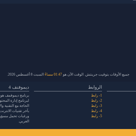
جميع الأوقات بتوقيت جرينتش. الوقت الآن هو
01:47 مساءً
السبت 8 أغسطس 2026.
الروابط
ديموفنف 4
1- رابط
برنامج ديموفمف هو 
2- رابط
لبرنامج إدارة المحت
3- رابط
الحاجة مع التقنية و
4- رابط
بآخر تقنيات الانترنت
5- رابط
ورغبات تحمل مسؤولي
العربي.