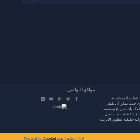
مواقع التواصل
النظرة المستقبلية
وى حيث يمكن أن تلتقي
الامكانيات مبرمج ومصمم
 الابداعيةيتجسد به آمال
ة حقيقية لتطوير الانرنت
Powered by
Dimofinf cms
Version 4.0.0