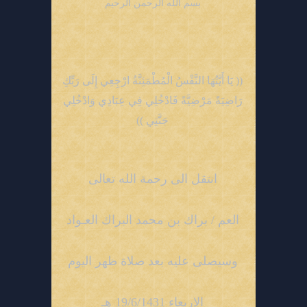
بسم الله الرحمن الرحيم
(( يَا أَيَّتُهَا النَّفْسُ الْمُطْمَئِنَّةُ ارْجِعِي إِلَى رَبِّكِ
رَاضِيَةً مَرْضِيَّةً فَادْخُلِي فِي عِبَادِي وَادْخُلِي
جَنَّتِي ))
انتقل الى رحمة الله تعالى
العم / براك بن محمد البراك العـواد
وسيصلى عليه بعد صلاة ظهر اليوم
الاربعاء 19/6/1431 هـ