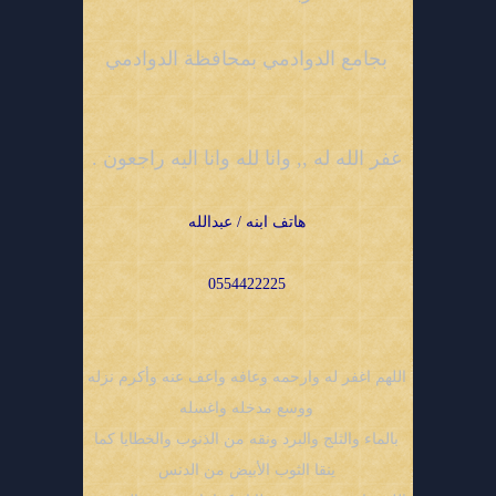
بجامع الدوادمي بمحافظة الدوادمي
غفر الله له ,, وانا لله وانا اليه راجعون .
هاتف ابنه / عبدالله
0554422225
اللهم اغفر له وارحمه وعافه واعف عنه وأكرم نزله
ووسع مدخله واغسله
بالماء والثلج والبرد ونقه من الذنوب والخطايا كما
ينقا الثوب الأبيض من الدنس