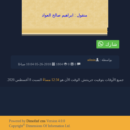
منقول : ابراهيم صالح العواد
بواسطة :
admin
0
0
1804
05-26-2010 10:04 صباحًا
جميع الأوقات بتوقيت جرينتش. الوقت الآن هو
12:34 مساءً
السبت 8 أغسطس 2026.
Powered by
Dimofinf cms
Version 4.0.0
©
Copyright
Dimensions Of Information Ltd.